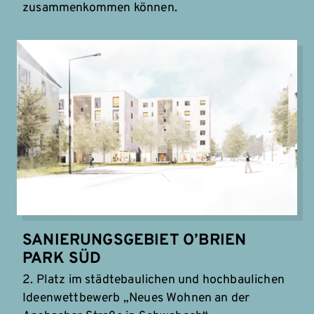
zusammenkommen können.
SANIERUNGSGEBIET O’BRIEN
PARK SÜD
2. Platz im städtebaulichen und hochbaulichen
Ideenwettbewerb „Neues Wohnen an der