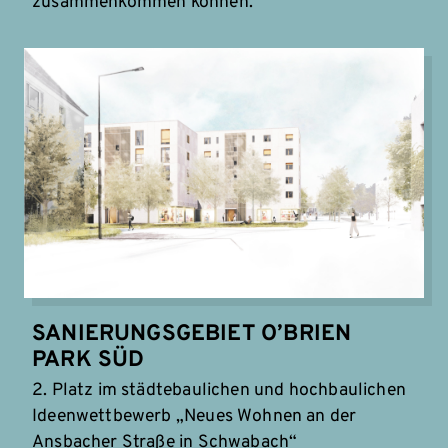
zusammenkommen können.
SANIERUNGSGEBIET O’BRIEN
PARK SÜD
2. Platz im städtebaulichen und hochbaulichen
Ideenwettbewerb „Neues Wohnen an der
Ansbacher Straße in Schwabach“