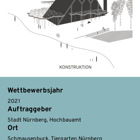
Wettbewerbsjahr
2021
Auftraggeber
Stadt Nürnberg, Hochbauamt
Ort
Schmausenbuck, Tiergarten Nürnberg